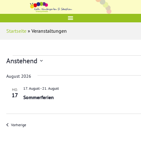
Startseite
» Veranstaltungen
Anstehend
D
a
August 2026
t
u
m
17. August
-
21. August
MO.
w
17
Sommerferien
ä
h
l
e
n
.
Veranstaltungen
Vorherige