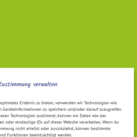
Zustimmung verwalten
 optimales Erlebnis zu bieten, verwenden wir Technologien wie
m Geräteinformationen zu speichern und/oder darauf zuzugreifen.
esen Technologien zustimmst, können wir Daten wie das
ten oder eindeutige IDs auf dieser Website verarbeiten. Wenn du
immung nicht erteilst oder zurückziehst, können bestimmte
nd Funktionen beeinträchtigt werden.