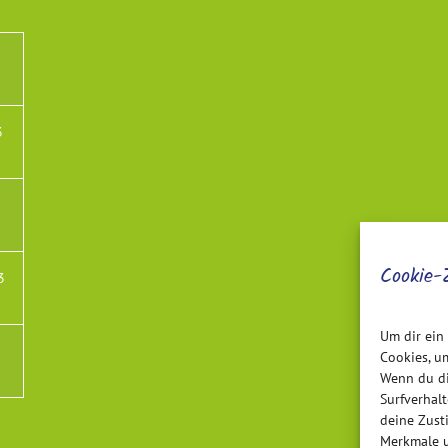
3
Cookie-
3
Um dir ein
Cookies, u
Wenn du di
Surfverhal
deine Zust
Merkmale u