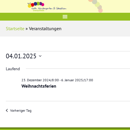
Startseite
» Veranstaltungen
04.01.2025
D
a
Laufend
t
u
23. Dezember 2024/8:00
-
6. Januar 2025/17:00
m
Weihnachtsferien
w
ä
h
l
e
n
Vorheriger Tag
.